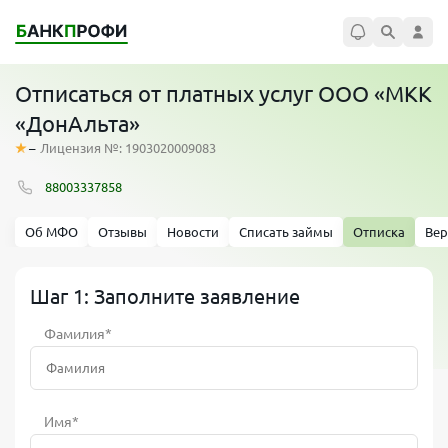
Отписаться от платных услуг ООО «МКК
«ДонАльта»
–
Лицензия №: 1903020009083
88003337858
Об МФО
Отзывы
Новости
Списать займы
Отписка
Вер
Шаг 1: Заполните заявление
Фамилия*
Имя*