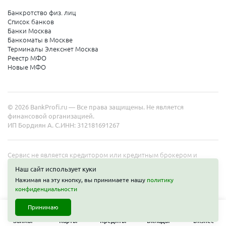
Банкротство физ. лиц
Список банков
Банки Москва
Банкоматы в Москве
Терминалы Элекснет Москва
Реестр МФО
Новые МФО
© 2026 BankProfi.ru — Все права защищены. Не является
финансовой организацией.
ИП Бордиян А. С.
ИНН: 312181691267
Сервис не является кредитором или кредитным брокером и
работает в интересах представленных организаций. Информация
Наш сайт использует куки
на сайте не является публичной офертой. Полные условия услуг
Нажимая на эту кнопку, вы принимаете нашу
политику
уточняйте на сайте организаций.
конфиденциальности
Принимаю
Займы
Карты
Кредиты
Вклады
Бизнес