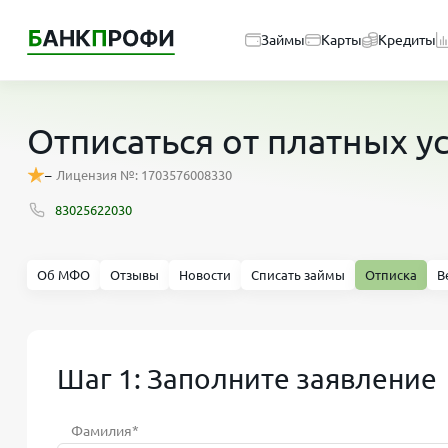
Займы
Карты
Кредиты
Отписаться от платных 
–
Лицензия №: 1703576008330
83025622030
Об МФО
Отзывы
Новости
Списать займы
Отписка
В
Шаг 1: Заполните заявление
Фамилия*