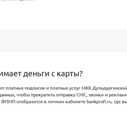
мает деньги с карты?
з от платных подписок и платных услуг МКК Дульдургинск
данных, чтобы прекратить отправку СМС, звонки и реклам
ПМП отобразится в личном кабинете bankprofi.ru, где вы 