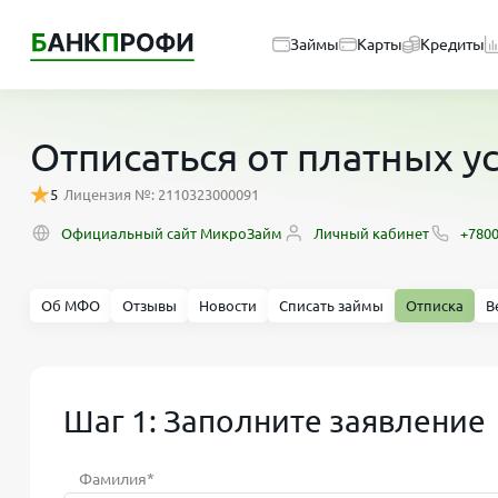
Займы
Карты
Кредиты
Отписаться от платных 
5
Лицензия №: 2110323000091
Официальный сайт МикроЗайм
Личный кабинет
+780
Об МФО
Отзывы
Новости
Списать займы
Отписка
В
Шаг 1: Заполните заявление
Фамилия*