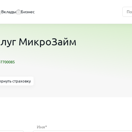
Вклады
Бизнес
услуг МикроЗайм
07700085
ернуть страховку
Имя*