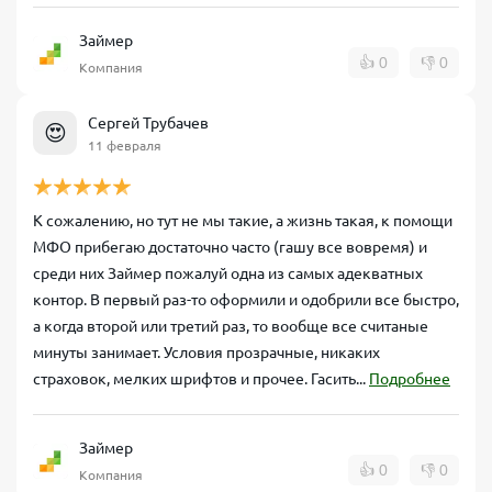
Займер
👍
0
👎
0
Компания
Сергей Трубачев
😍
11 февраля
К сожалению, но тут не мы такие, а жизнь такая, к помощи
МФО прибегаю достаточно часто (гашу все вовремя) и
среди них Займер пожалуй одна из самых адекватных
контор. В первый раз-то оформили и одобрили все быстро,
а когда второй или третий раз, то вообще все считаные
минуты занимает. Условия прозрачные, никаких
страховок, мелких шрифтов и прочее. Гасить...
Подробнее
Займер
👍
0
👎
0
Компания