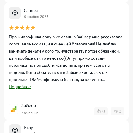
Сандра
😍
6 ноября 2025
Про микрофинансовую компанию Займер мне рассказала
хорошая знакомая, и я очень ей благодарна! Не люблю
занимать деньги у кого-то, чувствовать потом обязанной,
да и вообще как-то неловко(( А тут прямо совсем
неожиданно понадобились деньги, причем всего на
неделю. Вот и обратилась я в Займер - осталась так
довольна!!! Займ оформили быстро, за какие-то...
Подробнее
Займер
👍
0
👎
0
Компания
Игорь
😍