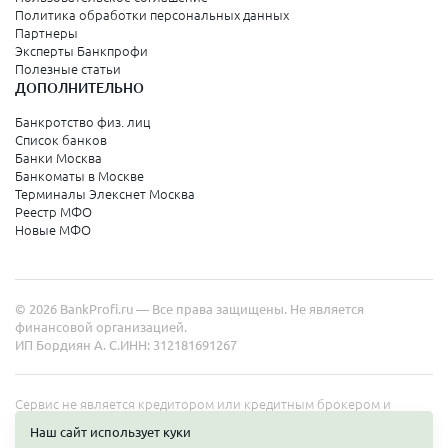
Политика обработки персональных данных
Партнеры
Эксперты Банкпрофи
Полезные статьи
ДОПОЛНИТЕЛЬНО
Банкротство физ. лиц
Список банков
Банки Москва
Банкоматы в Москве
Терминалы Элекснет Москва
Реестр МФО
Новые МФО
© 2026 BankProfi.ru — Все права защищены. Не является
финансовой организацией.
ИП Бордиян А. С.
ИНН: 312181691267
Сервис не является кредитором или кредитным брокером и
работает в интересах представленных организаций. Информация
Наш сайт использует куки
на сайте не является публичной офертой. Полные условия услуг