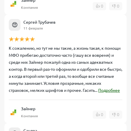
Займер
👍
0
👎
0
Компания
Сергей Трубачев
😍
11 февраля
К сожалению, но тут не мы такие, а жизнь такая, к помощи
МФО прибегаю достаточно часто (гашу все вовремя) и
среди них Займер пожалуй одна из самых адекватных
контор. В первый раз-то оформили и одобрили все быстро,
а когда второй или третий раз, то вообще все считаные
минуты занимает. Условия прозрачные, никаких
страховок, мелких шрифтов и прочее. Гасить...
Подробнее
Займер
👍
0
👎
0
Компания
Сандра