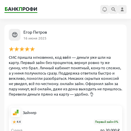
Егор Петров
😍
16 июня 2025
СМС пришла мгновенно, код ввёл — деньги уже шли на
карту. Первый займ без процентов, вернул ровно ту же
сумму, что брал. Личный кабинет понятный, кому‑то сложно,
а у меня получилось сразу. Поддержка ответила быстро и
вежливо, помогли разобраться. Никаких скрытых комиссий
не увидел, всё по‑честному. онлайн займ. Оформил займ за
пару минут, всё онлайн, даже из дома выходить не пришлось.
Перевели деньги прямо на карту — удобно. 👌
Займер
4.4
Первый займ 0%
Сумма
до 30 000 ₽