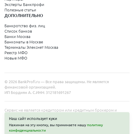
Эксперты Банкпрофи
Полезные статьи
ДОПОЛНИТЕЛЬНО
Банкротство физ. лиц
Список банков
Банки Москва
Банкоматы в Москве
Терминалы Элекснет Москва
Реестр МФО
Новые МФО
© 2026 BankProfi.ru — Все права защищены. Не является
финансовой организацией.
ИП Бордиян А. С.
ИНН: 312181691267
Сервис не является кредитором или кредитным брокером и
работает в интересах представленных организаций. Информация
Наш сайт использует куки
на сайте не является публичной офертой. Полные условия услуг
Нажимая на эту кнопку, вы принимаете нашу
политику
уточняйте на сайте организаций.
Получить деньги
конфиденциальности