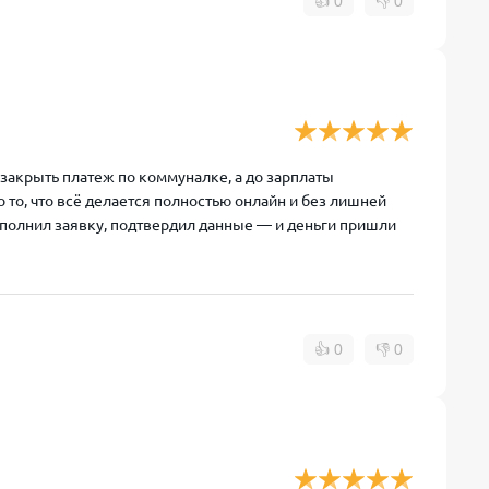
👍
0
👎
0
закрыть платеж по коммуналке, а до зарплаты
 то, что всё делается полностью онлайн и без лишней
аполнил заявку, подтвердил данные — и деньги пришли
👍
0
👎
0