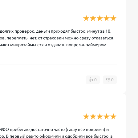
олгих проверок. деньги приходят быстро, минут за 10,
ов, переплаты нет. от страховки можно сразу отказаться.
чают микрозаймы если отдавать вовремя. займером
👍
0
👎
0
 МФО прибегаю достаточно часто (гашу все вовремя) и
р. В первый раз-то оформили и одобрили все быстро, а