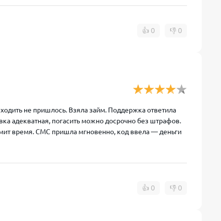
👍
0
👎
0
ыходить не пришлось. Взяла займ. Поддержка ответила
авка адекватная, погасить можно досрочно без штрафов.
мит время. СМС пришла мгновенно, код ввела — деньги
👍
0
👎
0