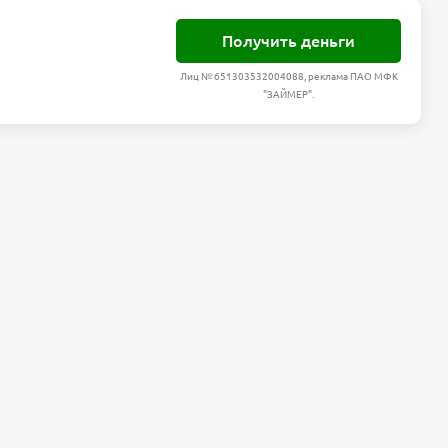
Получить деньги
Лиц № 651303532004088, реклама ПАО МФК
"ЗАЙМЕР".