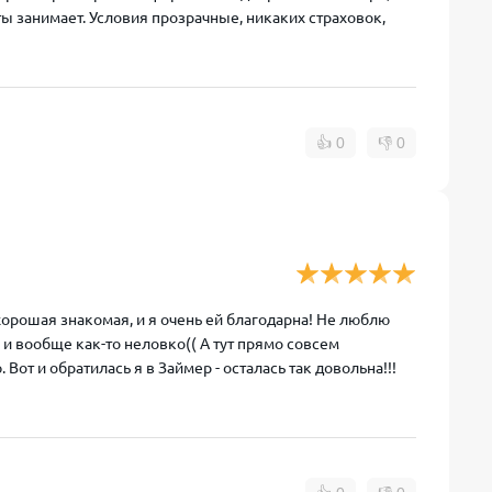
ты занимает. Условия прозрачные, никаких страховок,
👍
0
👎
0
рошая знакомая, и я очень ей благодарна! Не люблю
а и вообще как-то неловко(( А тут прямо совсем
от и обратилась я в Займер - осталась так довольна!!!