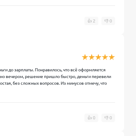
👍
2
👎
0
ьги до зарплаты. Понравилось, что всё оформляется
здно вечером, решение пришло быстро, деньги перевели
остая, без сложных вопросов. Из минусов отмечу, что
👍
0
👎
0