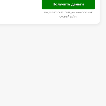
Получить деньги
Лиц № 2403045010038, реклама ООО МКК
"СКОРЫЙ ЗАЙМ".