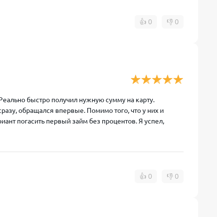
👍
0
👎
0
 Реально быстро получил нужную сумму на карту.
разу, обращался впервые. Помимо того, что у них и
иант погасить первый займ без процентов. Я успел,
👍
0
👎
0