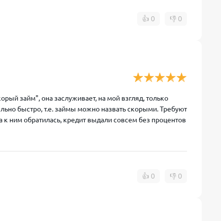
👍
0
👎
0
ый займ", она заслуживает, на мой взгляд, только
льно быстро, т.е. займы можно назвать скорыми. Требуют
а к ним обратилась, кредит выдали совсем без процентов
👍
0
👎
0