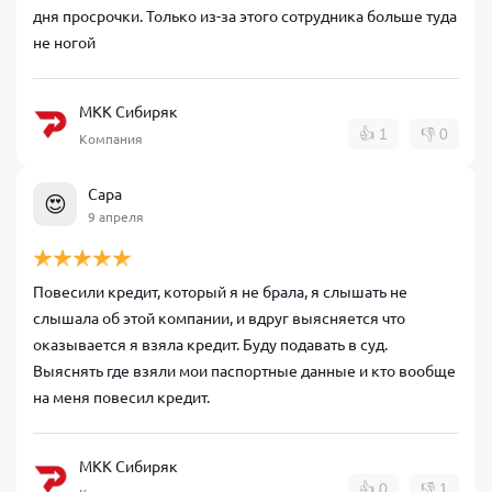
дня просрочки. Только из-за этого сотрудника больше туда
не ногой
МКК Сибиряк
👍
1
👎
0
Компания
Сара
😍
9 апреля
Повесили кредит, который я не брала, я слышать не
слышала об этой компании, и вдруг выясняется что
оказывается я взяла кредит. Буду подавать в суд.
Выяснять где взяли мои паспортные данные и кто вообще
на меня повесил кредит.
МКК Сибиряк
👍
0
👎
1