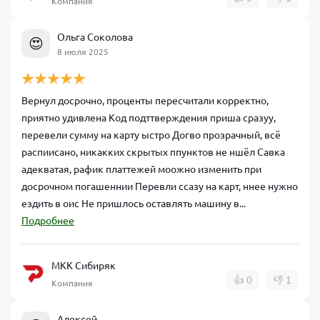
Компания
Ольга Соколова
😍
8 июля 2025
Вернул досрочно, проценты пересчитали корректно,
приятно удивлена Код подттверждения приша сразуу,
перевели сумму на карту ыстро Догво прозрачный, всё
распиисано, никакких скрытых ппунктов не ншёл Савка
адекватая, рафик платтежей моожно изменить при
досрочном погашеннии Перевли ссазу на карт, ннее нужно
ездить в оис Не пришлось оставлять машину в...
Подробнее
МКК Сибиряк
👍
0
👎
1
Компания
Алексей