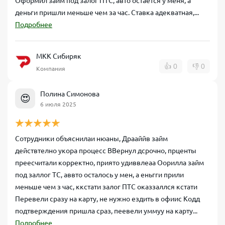
Оформил займ под залог ПТС, авто остаётся у меня, а
деньги пришли меньше чем за час. Ставка адекватная,...
Подробнее
МКК Сибиряк
👍
0
👎
0
Компания
Полина Симонова
😍
6 июля 2025
Сотрудники объяснилаи нюаны, Драаййв займ
действтелно укора процесс ВВернул дсрочно, прценты
преесчитали корректно, приято удиввлеаа Оорилла займ
под заллог ТС, аввто осталось у мен, а еньгги прили
меньше чем з час, ккстати залог ПТС оказзаллся кстати
Перевели сразу на карту, не нужно ездить в офиис Кодд
подтверждения пришла сраз, пеевели уммуу на карту...
Подробнее