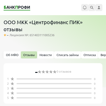
ООО МКК «Центрофинанс ПИК»
отзывы
–
Лицензия №: 651403111005236
Об МФО
Отзывы
Новости
Списать займы
Отписка
Вер
-
0 отзывов
1
0
2
0
3
0
4
0
5
0