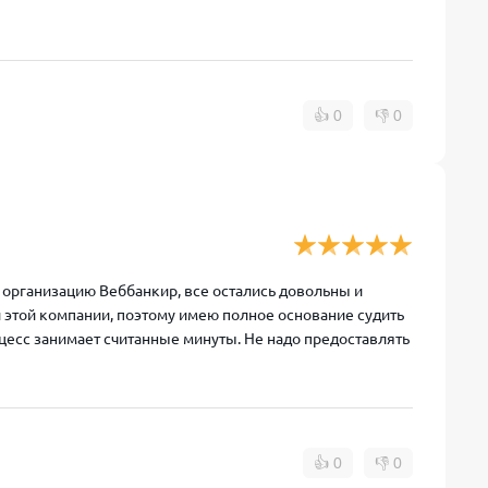
👍
0
👎
0
рганизацию Веббанкир, все остались довольны и
и этой компании, поэтому имею полное основание судить
роцесс занимает считанные минуты. Не надо предоставлять
👍
0
👎
0