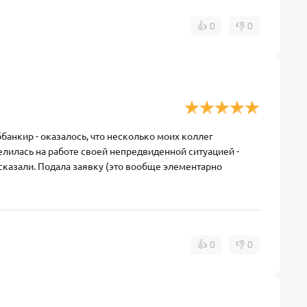
👍
0
👎
0
анкир - оказалось, что несколько моих коллег
елилась на работе своей непредвиденной ситуацией -
сказали. Подала заявку (это вообще элементарно
👍
0
👎
0