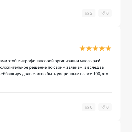
👍
2
👎
0
гами этой микрофинансовой организации много раз!
 положительное решение по своим заявкам, а вслед за
 Веббанкиру долг, можно быть уверенным на все 100, что
👍
0
👎
0