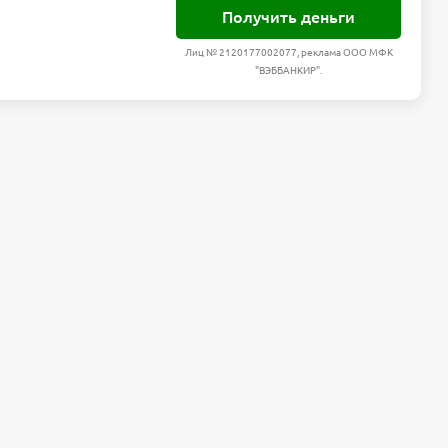
Получить деньги
Лиц № 2120177002077, реклама ООО МФК
"ВЭББАНКИР".