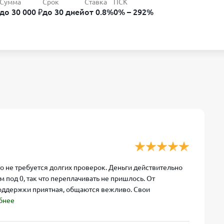
Сумма
Срок
Ставка
ПСК
до 30 000 ₽
до 30 дней
от 0.8%
0% – 292%
о не требуется долгих проверок. Деньги действительно
 под 0, так что переплачивать не пришлось. От
поддержки приятная, общаются вежливо. Свои
бнее