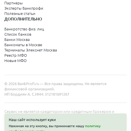
Партнеры
Эксперты Банкпрофи
Полезные статьи
ДОПОЛНИТЕЛЬНО
Банкротство физ. лиц
Список банков
Банки Москва
Банкоматы в Москве
Терминалы Элекснет Москва
Реестр МФО
Новые МФО
© 2026 BankProfi.ru — Все права защищены. Не является
финансовой организацией.
ИП Бордиян А. С.
ИНН: 312181691267
Сервис не является кредитором или кредитным брокером и
работает в интересах представленных организаций. Информация
Наш сайт использует куки
на сайте не является публичной офертой. Полные условия услуг
Нажимая на эту кнопку, вы принимаете нашу
политику
уточняйте на сайте организаций.
Получить деньги