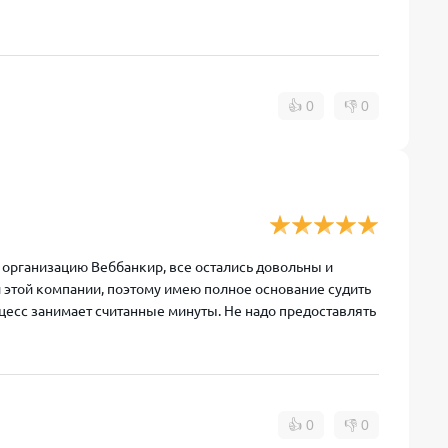
👍
0
👎
0
рганизацию Веббанкир, все остались довольны и
и этой компании, поэтому имею полное основание судить
роцесс занимает считанные минуты. Не надо предоставлять
👍
0
👎
0