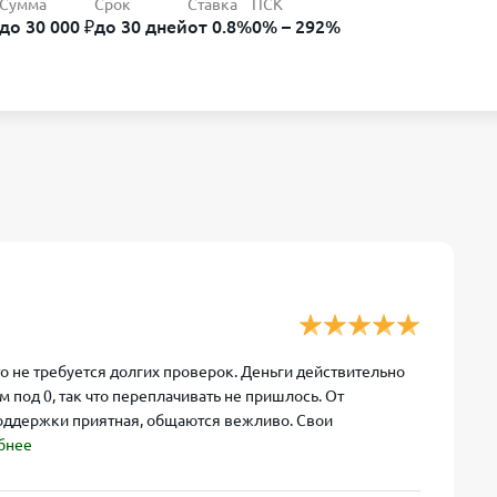
Сумма
Срок
Ставка
ПСК
до 30 000 ₽
до 30 дней
от 0.8%
0% – 292%
о не требуется долгих проверок. Деньги действительно
 под 0, так что переплачивать не пришлось. От
поддержки приятная, общаются вежливо. Свои
бнее