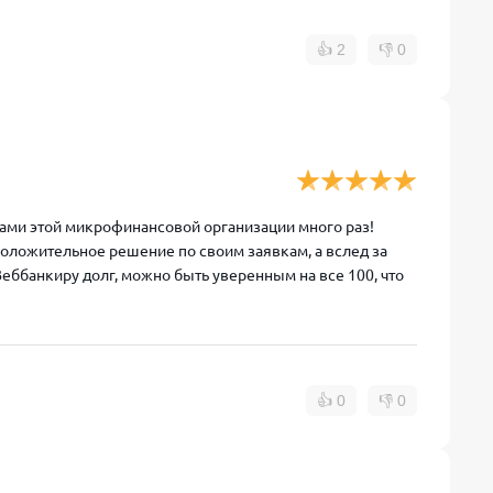
👍
2
👎
0
гами этой микрофинансовой организации много раз!
 положительное решение по своим заявкам, а вслед за
 Веббанкиру долг, можно быть уверенным на все 100, что
👍
0
👎
0