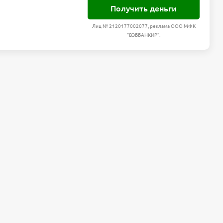
Получить деньги
Лиц № 2120177002077, реклама ООО МФК
"ВЭББАНКИР".