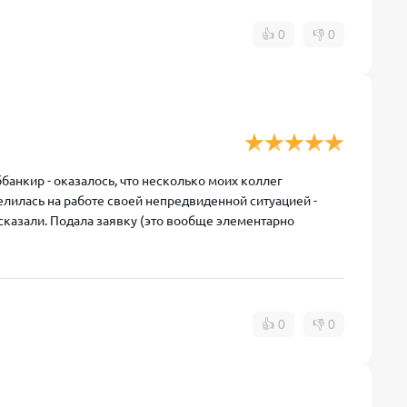
👍
0
👎
0
анкир - оказалось, что несколько моих коллег
елилась на работе своей непредвиденной ситуацией -
сказали. Подала заявку (это вообще элементарно
👍
0
👎
0