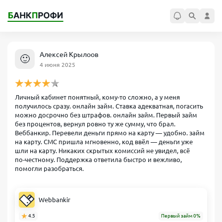
Алексей Крылоов
🙂
4 июня 2025
Личный кабинет понятный, кому‑то сложно, а у меня
получилось сразу. онлайн займ. Ставка адекватная, погасить
можно досрочно без штрафов. онлайн займ. Первый займ
без процентов, вернул ровно ту же сумму, что брал.
Веббанкир. Перевели деньги прямо на карту — удобно. займ
на карту. СМС пришла мгновенно, код ввёл — деньги уже
шли на карту. Никаких скрытых комиссий не увидел, всё
по‑честному. Поддержка ответила быстро и вежливо,
помогли разобраться.
Webbankir
4.5
Первый займ 0%