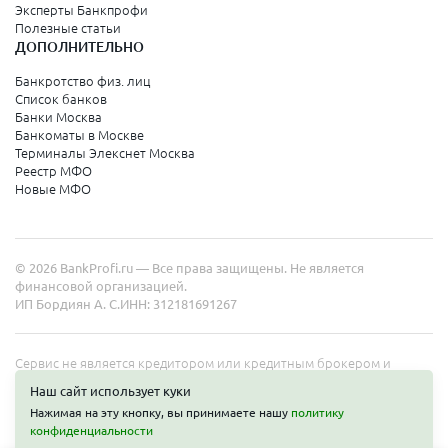
Эксперты Банкпрофи
Полезные статьи
ДОПОЛНИТЕЛЬНО
Банкротство физ. лиц
Список банков
Банки Москва
Банкоматы в Москве
Терминалы Элекснет Москва
Реестр МФО
Новые МФО
© 2026 BankProfi.ru — Все права защищены. Не является
финансовой организацией.
ИП Бордиян А. С.
ИНН: 312181691267
Сервис не является кредитором или кредитным брокером и
работает в интересах представленных организаций. Информация
Наш сайт использует куки
на сайте не является публичной офертой. Полные условия услуг
Нажимая на эту кнопку, вы принимаете нашу
политику
уточняйте на сайте организаций.
Получить деньги
конфиденциальности