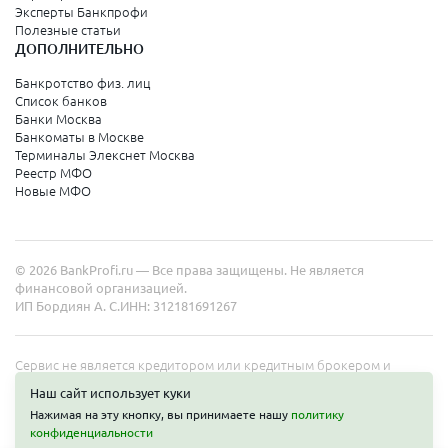
Эксперты Банкпрофи
Полезные статьи
ДОПОЛНИТЕЛЬНО
Банкротство физ. лиц
Список банков
Банки Москва
Банкоматы в Москве
Терминалы Элекснет Москва
Реестр МФО
Новые МФО
© 2026 BankProfi.ru — Все права защищены. Не является
финансовой организацией.
ИП Бордиян А. С.
ИНН: 312181691267
Сервис не является кредитором или кредитным брокером и
работает в интересах представленных организаций. Информация
Наш сайт использует куки
на сайте не является публичной офертой. Полные условия услуг
Нажимая на эту кнопку, вы принимаете нашу
политику
уточняйте на сайте организаций.
Получить деньги
конфиденциальности